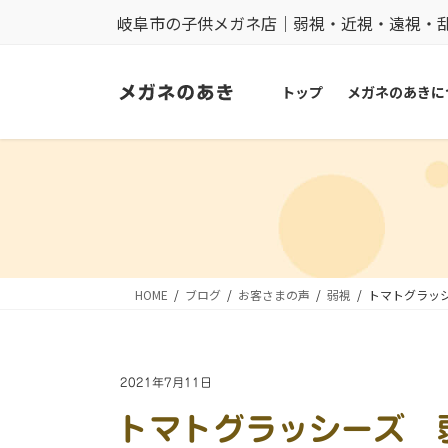
コ
ナ
岐阜市の子供メガネ店｜弱視・近視・遠視・
ン
ビ
テ
ゲ
トップ
メガネのあきに
ン
ー
ツ
シ
に
ョ
移
ン
動
に
移
動
HOME
ブログ
お客さまの声
弱視
トマトグラッ
2021年7月11日
トマトグラッシーズ 