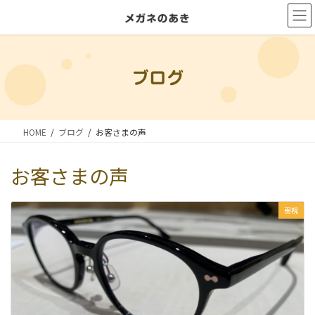
コ
ナ
ン
ビ
テ
ゲ
ン
ー
ブログ
ツ
シ
に
ョ
移
ン
HOME
ブログ
お客さまの声
動
に
移
お客さまの声
動
弱視