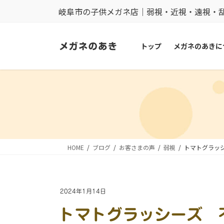
コ
ナ
岐阜市の子供メガネ店｜弱視・近視・遠視・
ン
ビ
テ
ゲ
トップ
メガネのあきに
ン
ー
ツ
シ
に
ョ
移
ン
動
に
移
動
HOME
ブログ
お客さまの声
弱視
トマトグラッ
2024年1月14日
トマトグラッシーズ