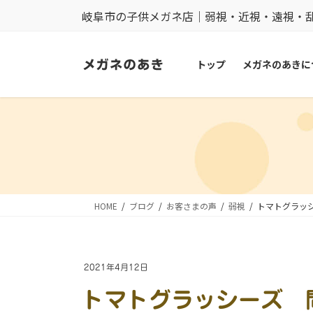
コ
ナ
岐阜市の子供メガネ店｜弱視・近視・遠視・
ン
ビ
テ
ゲ
トップ
メガネのあきに
ン
ー
ツ
シ
に
ョ
移
ン
動
に
移
動
HOME
ブログ
お客さまの声
弱視
トマトグラッ
2021年4月12日
トマトグラッシーズ 