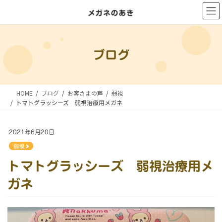
コ
ナ
ン
ビ
テ
ゲ
ン
ー
ブログ
ツ
シ
に
ョ
移
ン
HOME
ブログ
お客さまの声
弱視
動
に
トマトグラッシーズ 弱視治療用メガネ
移
動
2021年6月20日
弱視
トマトグラッシーズ 弱視治療用メ
ガネ