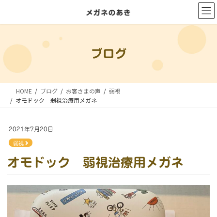
コ
ナ
ン
ビ
テ
ゲ
ン
ー
ブログ
ツ
シ
に
ョ
移
ン
HOME
ブログ
お客さまの声
弱視
動
に
オモドック 弱視治療用メガネ
移
動
2021年7月20日
弱視
オモドック 弱視治療用メガネ