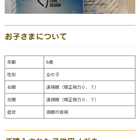
お子さまについて
年齢
6歳
性別
女の子
右眼
遠視眼（矯正視力０．７）
左眼
遠視眼（矯正視力０．７）
症状
両眼の弱視