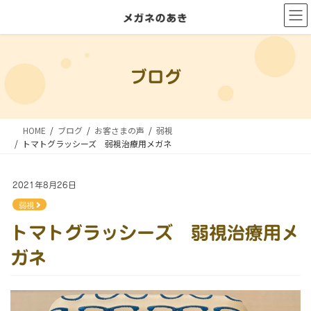
コ
ナ
ン
ビ
テ
ゲ
ン
ー
ブログ
ツ
シ
に
ョ
移
ン
HOME
ブログ
お客さまの声
弱視
動
に
トマトグラッシーズ 弱視治療用メガネ
移
動
2021年8月26日
弱視
トマトグラッシーズ 弱視治療用メ
ガネ