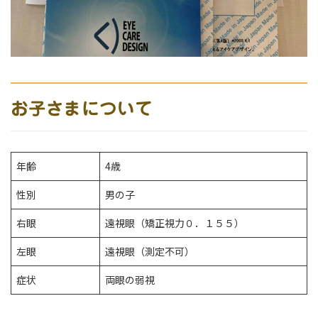
お子さまについて
年齢
4歳
性別
男の子
右眼
遠視眼（矯正視力０．１５５）
左眼
遠視眼（測定不可）
症状
両眼の弱視