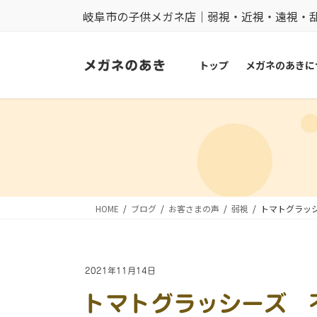
コ
ナ
岐阜市の子供メガネ店｜弱視・近視・遠視・
ン
ビ
テ
ゲ
トップ
メガネのあきに
ン
ー
ツ
シ
に
ョ
移
ン
動
に
移
動
HOME
ブログ
お客さまの声
弱視
トマトグラッ
2021年11月14日
トマトグラッシーズ 