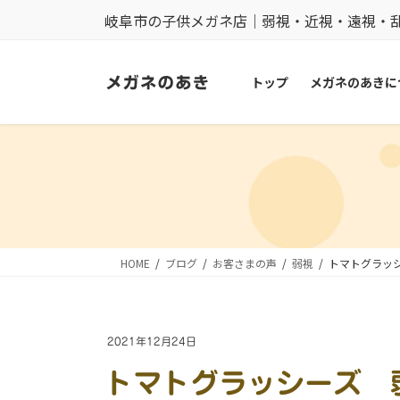
コ
ナ
岐阜市の子供メガネ店｜弱視・近視・遠視・
ン
ビ
テ
ゲ
トップ
メガネのあきに
ン
ー
ツ
シ
に
ョ
移
ン
動
に
移
動
HOME
ブログ
お客さまの声
弱視
トマトグラッ
2021年12月24日
トマトグラッシーズ 