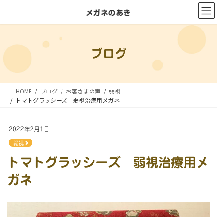
コ
ナ
ン
ビ
テ
ゲ
ン
ー
ブログ
ツ
シ
に
ョ
移
ン
HOME
ブログ
お客さまの声
弱視
動
に
トマトグラッシーズ 弱視治療用メガネ
移
動
2022年2月1日
弱視
トマトグラッシーズ 弱視治療用メ
ガネ