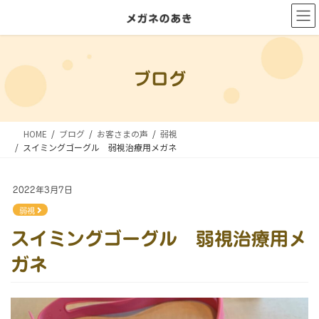
コ
ナ
ン
ビ
テ
ゲ
ン
ー
ブログ
ツ
シ
に
ョ
移
ン
HOME
ブログ
お客さまの声
弱視
動
に
スイミングゴーグル 弱視治療用メガネ
移
動
2022年3月7日
弱視
スイミングゴーグル 弱視治療用メ
ガネ