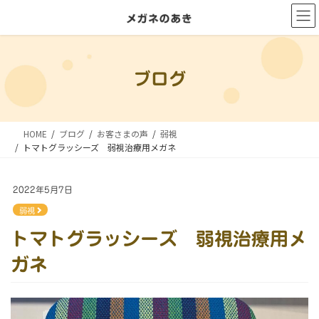
コ
ナ
ン
ビ
テ
ゲ
ン
ー
ブログ
ツ
シ
に
ョ
移
ン
HOME
ブログ
お客さまの声
弱視
動
に
トマトグラッシーズ 弱視治療用メガネ
移
動
2022年5月7日
弱視
トマトグラッシーズ 弱視治療用メ
ガネ