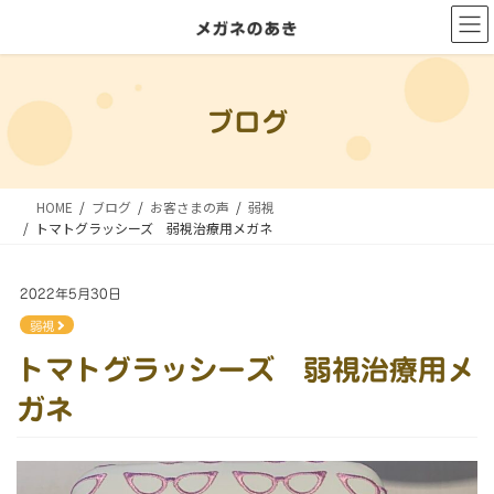
コ
ナ
ン
ビ
テ
ゲ
ン
ー
ブログ
ツ
シ
に
ョ
移
ン
HOME
ブログ
お客さまの声
弱視
動
に
トマトグラッシーズ 弱視治療用メガネ
移
動
2022年5月30日
弱視
トマトグラッシーズ 弱視治療用メ
ガネ