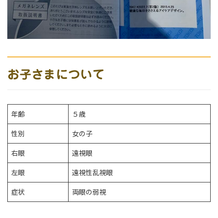
お子さまについて
年齢
５歳
性別
女の子
右眼
遠視眼
左眼
遠視性乱視眼
症状
両眼の弱視