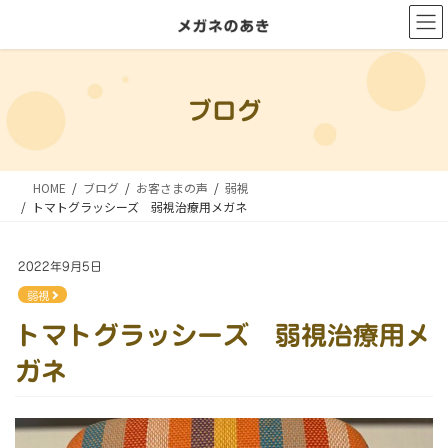
コ
ナ
ン
ビ
テ
ゲ
ン
ー
ブログ
ツ
シ
に
ョ
移
ン
HOME
ブログ
お客さまの声
弱視
動
に
トマトグラッシーズ 弱視治療用メガネ
移
動
2022年9月5日
弱視
トマトグラッシーズ 弱視治療用メ
ガネ