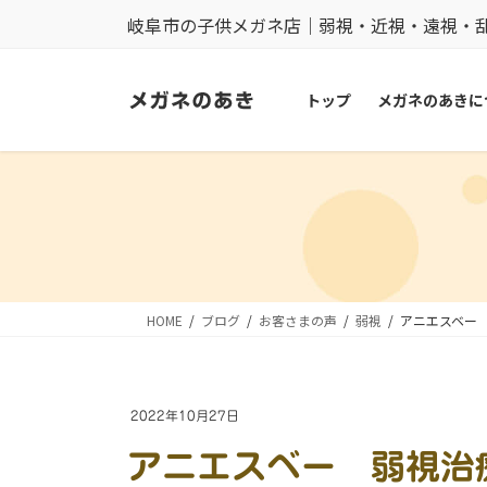
コ
ナ
岐阜市の子供メガネ店｜弱視・近視・遠視・
ン
ビ
テ
ゲ
トップ
メガネのあきに
ン
ー
ツ
シ
に
ョ
移
ン
動
に
移
動
HOME
ブログ
お客さまの声
弱視
アニエスベー
2022年10月27日
アニエスベー 弱視