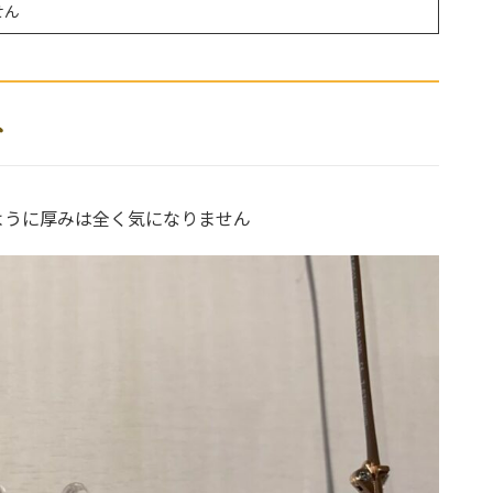
せん
ネ
ように厚みは全く気になりません