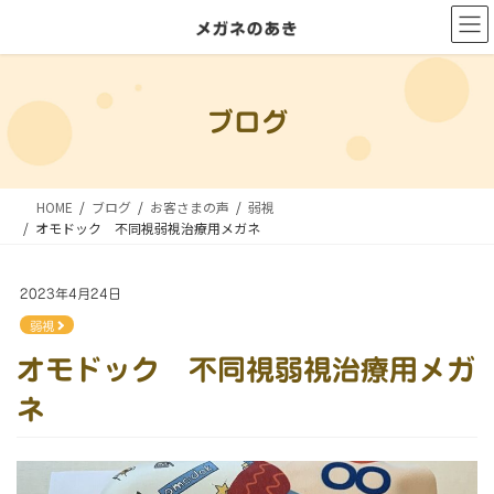
コ
ナ
ン
ビ
テ
ゲ
ン
ー
ブログ
ツ
シ
に
ョ
移
ン
HOME
ブログ
お客さまの声
弱視
動
に
オモドック 不同視弱視治療用メガネ
移
動
2023年4月24日
弱視
オモドック 不同視弱視治療用メガ
ネ