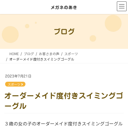
コ
ナ
ン
ビ
テ
ゲ
ン
ー
ブログ
ツ
シ
に
ョ
移
ン
HOME
ブログ
お客さまの声
スポーツ
動
に
オーダーメイド度付きスイミングゴーグル
移
動
2023年7月21日
スポーツ
オーダーメイド度付きスイミングゴ
ーグル
３歳の女の子のオーダーメイド度付きスイミングゴーグル