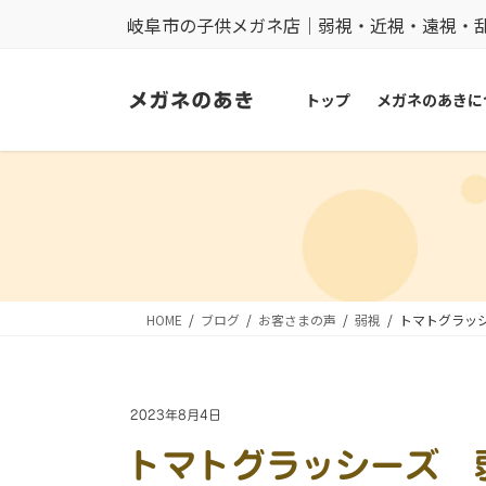
コ
ナ
岐阜市の子供メガネ店｜弱視・近視・遠視・
ン
ビ
テ
ゲ
トップ
メガネのあきに
ン
ー
ツ
シ
に
ョ
移
ン
動
に
移
動
HOME
ブログ
お客さまの声
弱視
トマトグラッ
2023年8月4日
トマトグラッシーズ