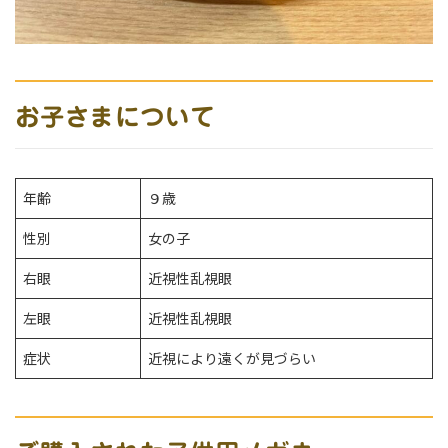
お子さまについて
年齢
９歳
性別
女の子
右眼
近視性乱視眼
左眼
近視性乱視眼
症状
近視により遠くが見づらい