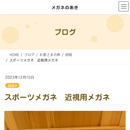
コ
ナ
ン
ビ
テ
ゲ
ン
ー
ブログ
ツ
シ
に
ョ
移
ン
HOME
ブログ
お客さまの声
弱視
動
に
スポーツメガネ 近視用メガネ
移
動
2023年12月10日
弱視
スポーツメガネ 近視用メガネ