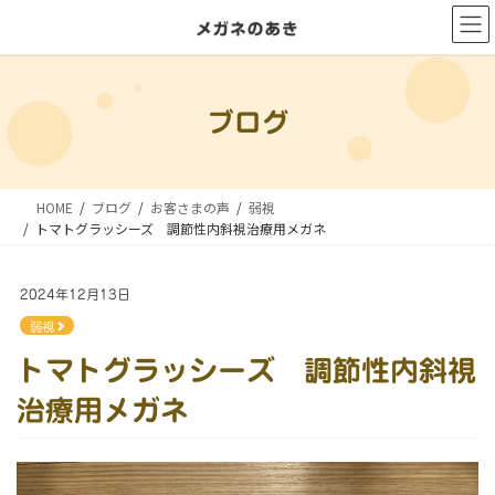
コ
ナ
ン
ビ
テ
ゲ
ン
ー
ブログ
ツ
シ
に
ョ
移
ン
HOME
ブログ
お客さまの声
弱視
動
に
トマトグラッシーズ 調節性内斜視治療用メガネ
移
動
2024年12月13日
弱視
トマトグラッシーズ 調節性内斜視
治療用メガネ