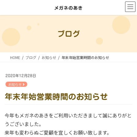
コ
ナ
ン
ビ
テ
ゲ
ン
ー
ブログ
ツ
シ
に
ョ
移
ン
HOME
ブログ
お知らせ
年末年始営業時間のお知らせ
動
に
移
2020年12月28日
動
お知らせ
年末年始営業時間のお知らせ
今年もメガネのあきをご利用いただきまして誠にありがと
うございました。
来年も変わらぬご愛顧を宜しくお願い致します。